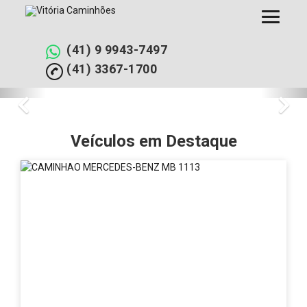
Pular
para
o
conteúdo
(41) 9 9943-7497
(41) 3367-1700
Vitória
Vitória
Previous
Nex
Caminhões
Caminhões
é
a
Veículos em Destaque
-
melhor
revenda
Revenda
de
caminhões
em
da
região
Curitiba
de
Curitiba
-
no
Paraná
PR
sempre
com