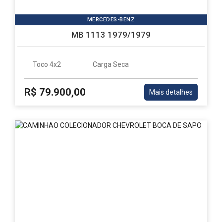
ótimos
preços
MERCEDES-BENZ
e
poder
MB 1113 1979/1979
de
negociação.
Parceiro
Toco 4x2
Carga Seca
Caminhões
e
R$ 79.900,00
Carretas
Mais detalhes
desde
agosto
2010.